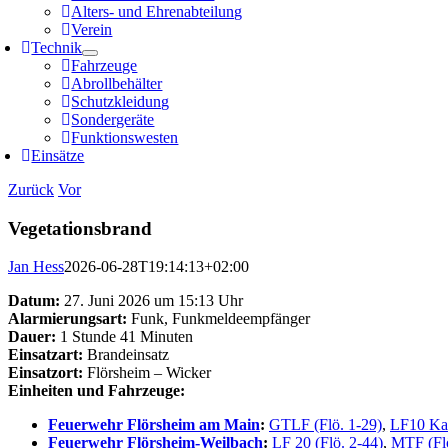
Alters- und Ehrenabteilung
Verein
Technik
Fahrzeuge
Abrollbehälter
Schutzkleidung
Sondergeräte
Funktionswesten
Einsätze
Zurück
Vor
Vegetationsbrand
Jan Hess
2026-06-28T19:14:13+02:00
Datum:
27. Juni 2026 um 15:13 Uhr
Alarmierungsart:
Funk, Funkmeldeempfänger
Dauer:
1 Stunde 41 Minuten
Einsatzart:
Brandeinsatz
Einsatzort:
Flörsheim – Wicker
Einheiten und Fahrzeuge:
Feuerwehr Flörsheim am Main
:
GTLF (Flö. 1-29)
,
LF10 Kat
Feuerwehr Flörsheim-Weilbach
:
LF 20 (Flö. 2-44)
,
MTF (Flö