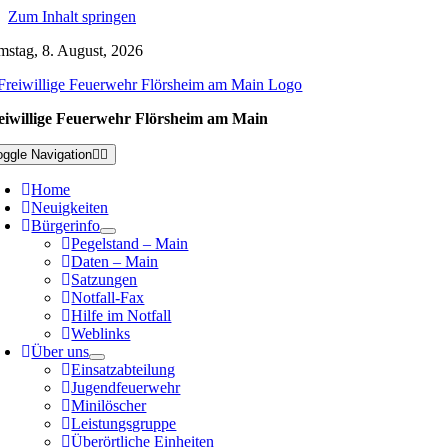
Zum Inhalt springen
mstag, 8. August, 2026
eiwillige Feuerwehr Flörsheim am Main
oggle Navigation
Home
Neuigkeiten
Bürgerinfo
Pegelstand – Main
Daten – Main
Satzungen
Notfall-Fax
Hilfe im Notfall
Weblinks
Über uns
Einsatzabteilung
Jugendfeuerwehr
Minilöscher
Leistungsgruppe
Überörtliche Einheiten