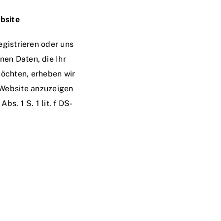
bsite
egistrieren oder uns
nen Daten, die Ihr
möchten, erheben wir
e Website anzuzeigen
bs. 1 S. 1 lit. f DS-