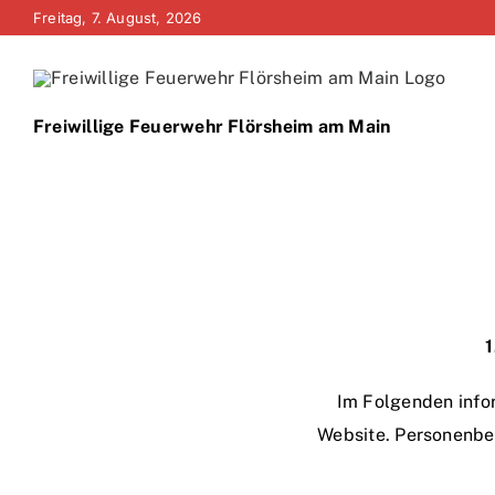
Zum
Freitag, 7. August, 2026
Inhalt
springen
Freiwillige Feuerwehr Flörsheim am Main
1
Im Folgenden info
Website. Personenbez