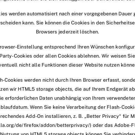
kies werden automatisiert nach einer vorgegebenen Dauer ge
scheiden kann. Sie können die Cookies in den Sicherheitse
Browsers jederzeit löschen.
rowser-Einstellung entsprechend Ihren Wünschen konfiguri
arty-Cookies oder allen Cookies ablehnen. Wir weisen Sie 
ventuell nicht alle Funktionen dieser Website nutzen könne
h-Cookies werden nicht durch Ihren Browser erfasst, sonde
utzen wir HTML5 storage objects, die auf Ihrem Endgerät a
ie erforderlichen Daten unabhängig von Ihrem verwendet
Ablaufdatum. Wenn Sie keine Verarbeitung der Flash-Cook
rechendes Add-On installieren, z. B. „Better Privacy“ für M
lla.org/de/firefox/addon/betterprivacy/) oder das Adobe-Fl
Nutzung von HTML5 storage objects können Sie verhindern