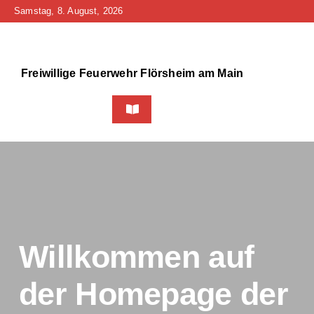
Zum
Samstag, 8. August, 2026
Inhalt
springen
Freiwillige Feuerwehr Flörsheim am Main
Toggle
Navigation
Home
Neuigkeiten
Bürgerinfo
Willkommen auf
Über uns
der Homepage der
Technik