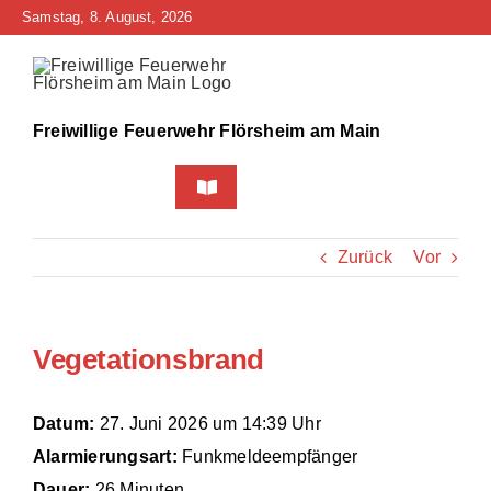
Zum
Samstag, 8. August, 2026
Inhalt
springen
Freiwillige Feuerwehr Flörsheim am Main
Toggle
Navigation
Home
Zurück
Vor
Neuigkeiten
Vegetationsbrand
Bürgerinfo
Über uns
Datum:
27. Juni 2026 um 14:39 Uhr
Alarmierungsart:
Funkmeldeempfänger
Technik
Dauer:
26 Minuten