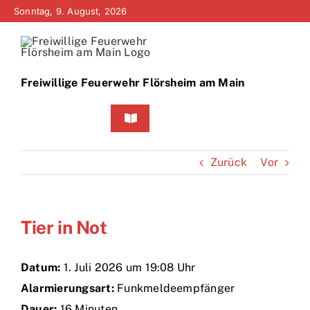
Zum
Sonntag, 9. August, 2026
Inhalt
springen
Freiwillige Feuerwehr Flörsheim am Main
Toggle
Navigation
Home
Zurück
Vor
Neuigkeiten
Tier in Not
Bürgerinfo
Über uns
Datum:
1. Juli 2026 um 19:08 Uhr
Alarmierungsart:
Funkmeldeempfänger
Technik
Dauer:
16 Minuten