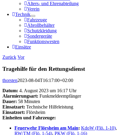
Alters- und Ehrenabteilung
Verein
Technik
Fahrzeuge
Abrollbehälter
Schutzkleidung
Sondergeräte
Funktionswesten
Einsätze
Zurück
Vor
Tragehilfe für den Rettungsdienst
thorsten
2023-08-04T16:17:00+02:00
Datum:
4. August 2023 um 16:17 Uhr
Alarmierungsart:
Funkmeldeempfänger
Dauer:
58 Minuten
Einsatzart:
Technische Hilfeleistung
Einsatzort:
Flörsheim
Einheiten und Fahrzeuge:
Feuerwehr Flörsheim am Main
:
KdoW (Flö. 1-10)
,
RW/TM (Flö. 1-54)
,
PKW (Flö. 1-16)