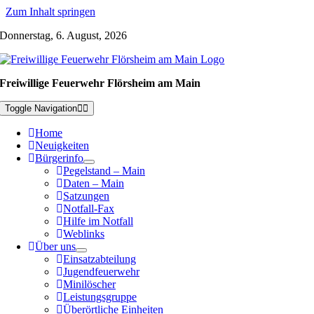
Zum Inhalt springen
Donnerstag, 6. August, 2026
Freiwillige Feuerwehr Flörsheim am Main
Toggle Navigation
Home
Neuigkeiten
Bürgerinfo
Pegelstand – Main
Daten – Main
Satzungen
Notfall-Fax
Hilfe im Notfall
Weblinks
Über uns
Einsatzabteilung
Jugendfeuerwehr
Minilöscher
Leistungsgruppe
Überörtliche Einheiten