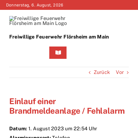
Zum
Donnerstag, 6. August, 2026
Inhalt
springen
Freiwillige Feuerwehr Flörsheim am Main
Toggle
Navigation
Home
Zurück
Vor
Neuigkeiten
Einlauf einer
Bürgerinfo
Brandmeldeanlage / Fehlalarm
Über uns
Datum:
1. August 2023 um 22:54 Uhr
Technik
Alarmierungsart:
Telefon