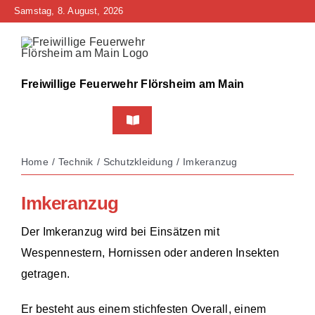
Zum
Samstag, 8. August, 2026
Inhalt
springen
Freiwillige Feuerwehr Flörsheim am Main
Toggle
Navigation
Home
Home
Technik
Schutzkleidung
Imkeranzug
Neuigkeiten
Imkeranzug
Bürgerinfo
Der Imkeranzug wird bei Einsätzen mit
Wespennestern, Hornissen oder anderen Insekten
Über uns
getragen.
Technik
Er besteht aus einem stichfesten Overall, einem