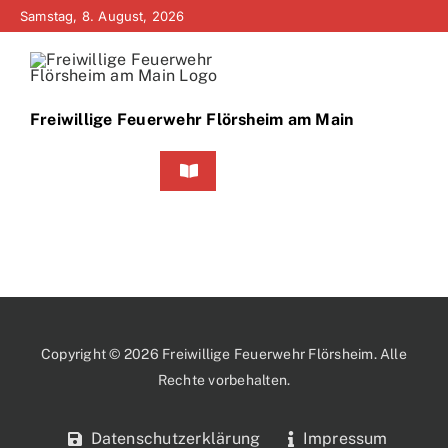
Zum
Samstag, 8. August, 2026
Inhalt
springen
Freiwillige Feuerwehr Flörsheim am Main
Toggle
Navigation
Home
Neuigkeiten
Bürgerinfo
Copyright © 2026 Freiwillige Feuerwehr Flörsheim. Alle
Rechte vorbehalten.
Über uns
Datenschutzerklärung
Impressum
Technik