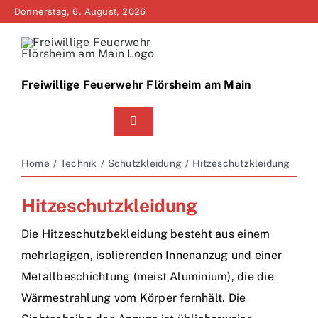
Zum
Donnerstag, 6. August, 2026
Inhalt
springen
Freiwillige Feuerwehr Flörsheim am Main
Toggle
Navigation
Home
Home
Technik
Schutzkleidung
Hitzeschutzkleidung
Neuigkeiten
Hitzeschutzkleidung
Bürgerinfo
Die Hitzeschutzbekleidung besteht aus einem
mehrlagigen, isolierenden Innenanzug und einer
Über uns
Metallbeschichtung (meist Aluminium), die die
Wärmestrahlung vom Körper fernhält. Die
Technik