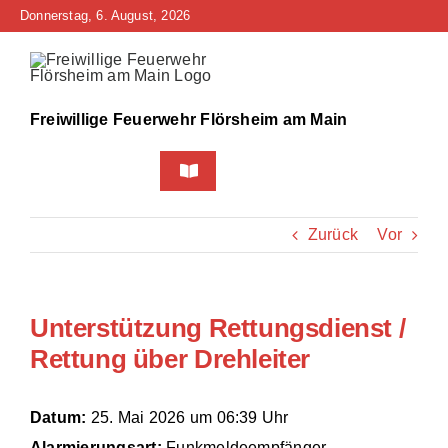
Zum
Donnerstag, 6. August, 2026
Inhalt
springen
Freiwillige Feuerwehr Flörsheim am Main
Toggle
Navigation
Home
Zurück
Vor
Neuigkeiten
Unterstützung Rettungsdienst /
Bürgerinfo
Rettung über Drehleiter
Über uns
Datum:
25. Mai 2026 um 06:39 Uhr
Technik
Alarmierungsart:
Funkmeldeempfänger