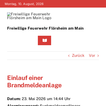
Zum
Montag, 10. August, 2026
Inhalt
springen
Freiwillige Feuerwehr Flörsheim am Main
Toggle
Navigation
Home
Zurück
Vor
Neuigkeiten
Einlauf einer
Bürgerinfo
Brandmeldeanlage
Über uns
Datum:
23. Mai 2026 um 14:44 Uhr
Technik
Alarmierungsart:
Funkmeldeempfänger