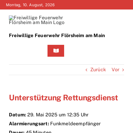
Zum
Montag, 10. August, 2026
Inhalt
springen
Freiwillige Feuerwehr Flörsheim am Main
Toggle
Navigation
Home
Zurück
Vor
Neuigkeiten
Unterstützung Rettungsdienst
Bürgerinfo
Über uns
Datum:
29. Mai 2025 um 12:35 Uhr
Alarmierungsart:
Funkmeldeempfänger
Technik
Dauer:
45 Minuten