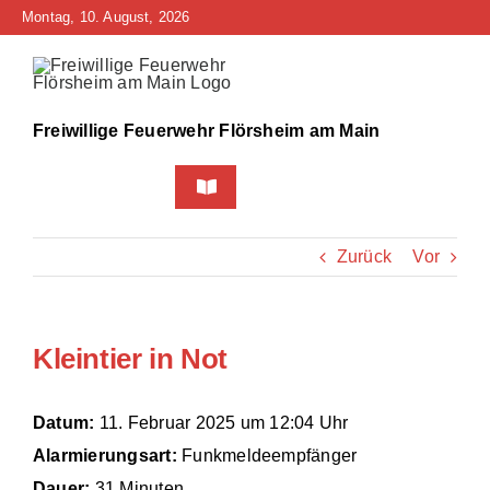
Zum
Montag, 10. August, 2026
Inhalt
springen
Freiwillige Feuerwehr Flörsheim am Main
Toggle
Navigation
Home
Zurück
Vor
Neuigkeiten
Kleintier in Not
Bürgerinfo
Über uns
Datum:
11. Februar 2025 um 12:04 Uhr
Alarmierungsart:
Funkmeldeempfänger
Technik
Dauer:
31 Minuten