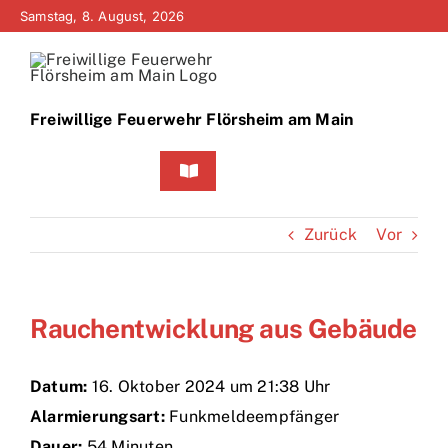
Zum
Samstag, 8. August, 2026
Inhalt
springen
Freiwillige Feuerwehr Flörsheim am Main
Toggle
Navigation
Home
Zurück
Vor
Neuigkeiten
Rauchentwicklung aus Gebäude
Bürgerinfo
Über uns
Datum:
16. Oktober 2024 um 21:38 Uhr
Alarmierungsart:
Funkmeldeempfänger
Technik
Dauer:
54 Minuten