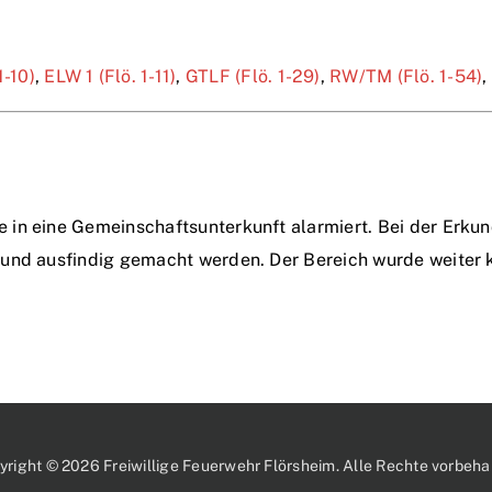
1-10)
,
ELW 1 (Flö. 1-11)
,
GTLF (Flö. 1-29)
,
RW/TM (Flö. 1-54)
,
in eine Gemeinschaftsunterkunft alarmiert. Bei der Erkun
und ausfindig gemacht werden. Der Bereich wurde weiter k
yright © 2026 Freiwillige Feuerwehr Flörsheim. Alle Rechte vorbehal