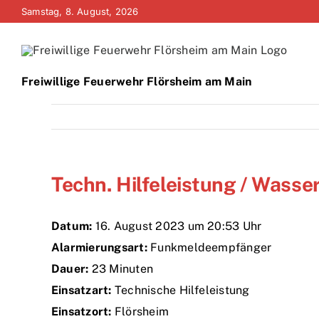
Zum
Samstag, 8. August, 2026
Inhalt
springen
Freiwillige Feuerwehr Flörsheim am Main
Techn. Hilfeleistung / Wass
Datum:
16. August 2023 um 20:53 Uhr
Alarmierungsart:
Funkmeldeempfänger
Dauer:
23 Minuten
Einsatzart:
Technische Hilfeleistung
Einsatzort:
Flörsheim