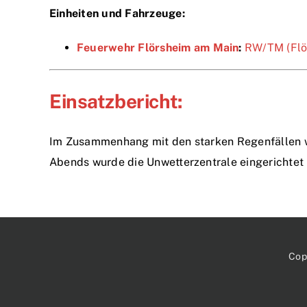
Einheiten und Fahrzeuge:
Feuerwehr Flörsheim am Main
:
RW/TM (Flö.
Einsatzbericht:
Im Zusammenhang mit den starken Regenfällen w
Abends wurde die Unwetterzentrale eingerichtet un
Cop