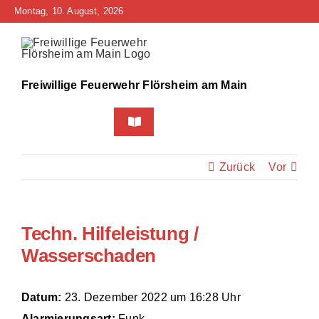
Zum
Montag, 10. August, 2026
Inhalt
springen
Freiwillige Feuerwehr Flörsheim am Main
Toggle
Navigation
Home
Zurück
Vor
Neuigkeiten
Techn. Hilfeleistung /
Bürgerinfo
Wasserschaden
Über uns
Datum:
23. Dezember 2022 um 16:28 Uhr
Technik
Alarmierungsart:
Funk