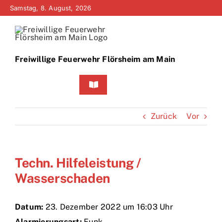
Zum
Samstag, 8. August, 2026
Inhalt
springen
Freiwillige Feuerwehr Flörsheim am Main
Toggle
Navigation
Home
Zurück
Vor
Neuigkeiten
Techn. Hilfeleistung /
Bürgerinfo
Wasserschaden
Über uns
Datum:
23. Dezember 2022 um 16:03 Uhr
Technik
Alarmierungsart:
Funk