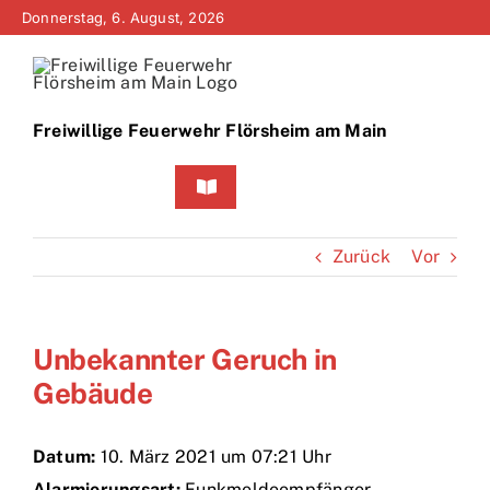
Zum
Donnerstag, 6. August, 2026
Inhalt
springen
Freiwillige Feuerwehr Flörsheim am Main
Toggle
Navigation
Home
Zurück
Vor
Neuigkeiten
Unbekannter Geruch in
Bürgerinfo
Gebäude
Über uns
Datum:
10. März 2021 um 07:21 Uhr
Technik
Alarmierungsart:
Funkmeldeempfänger