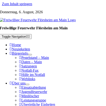
Zum Inhalt springen
Donnerstag, 6. August, 2026
Freiwillige Feuerwehr Flörsheim am Main
Toggle Navigation
Home
Neuigkeiten
Bürgerinfo
Pegelstand – Main
Daten – Main
Satzungen
Notfall-Fax
Hilfe im Notfall
Weblinks
Über uns
Einsatzabteilung
Jugendfeuerwehr
Minilöscher
Leistungsgruppe
Überörtliche Einheiten