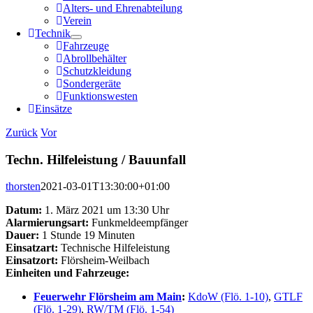
Alters- und Ehrenabteilung
Verein
Technik
Fahrzeuge
Abrollbehälter
Schutzkleidung
Sondergeräte
Funktionswesten
Einsätze
Zurück
Vor
Techn. Hilfeleistung / Bauunfall
thorsten
2021-03-01T13:30:00+01:00
Datum:
1. März 2021 um 13:30 Uhr
Alarmierungsart:
Funkmeldeempfänger
Dauer:
1 Stunde 19 Minuten
Einsatzart:
Technische Hilfeleistung
Einsatzort:
Flörsheim-Weilbach
Einheiten und Fahrzeuge:
Feuerwehr Flörsheim am Main
:
KdoW (Flö. 1-10)
,
GTLF
(Flö. 1-29)
,
RW/TM (Flö. 1-54)