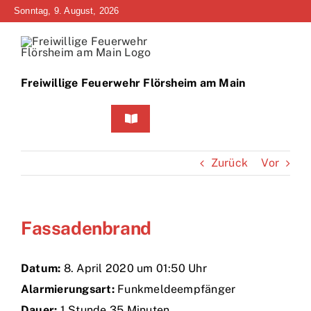
Zum
Sonntag, 9. August, 2026
Inhalt
springen
Freiwillige Feuerwehr Flörsheim am Main
Toggle
Navigation
Home
Zurück
Vor
Neuigkeiten
Fassadenbrand
Bürgerinfo
Über uns
Datum:
8. April 2020 um 01:50 Uhr
Alarmierungsart:
Funkmeldeempfänger
Technik
Dauer:
1 Stunde 35 Minuten