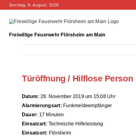
Zum
Sonntag, 9. August, 2026
Inhalt
springen
Freiwillige Feuerwehr Flörsheim am Main
Türöffnung / Hilflose Person 
Datum:
28. November 2019 um 15:08 Uhr
Alarmierungsart:
Funkmeldeempfänger
Dauer:
17 Minuten
Einsatzart:
Technische Hilfeleistung
Einsatzort:
Flörsheim