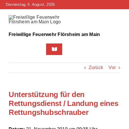
Zum
Donnerstag, 6. August, 2026
Inhalt
springen
Freiwillige Feuerwehr Flörsheim am Main
Toggle
Navigation
Home
Zurück
Vor
Neuigkeiten
Unterstützung für den
Bürgerinfo
Rettungsdienst / Landung eines
Über uns
Rettungshubschrauber
Technik