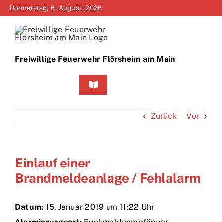
Zum
Donnerstag, 6. August, 2026
Inhalt
springen
Freiwillige Feuerwehr Flörsheim am Main
Toggle
Navigation
Home
Zurück
Vor
Neuigkeiten
Einlauf einer
Bürgerinfo
Brandmeldeanlage / Fehlalarm
Über uns
Datum:
15. Januar 2019 um 11:22 Uhr
Technik
Alarmierungsart:
Funkmeldeempfänger