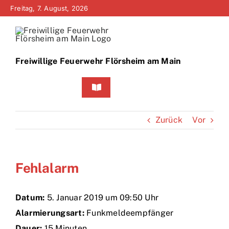
Zum
Freitag, 7. August, 2026
Inhalt
springen
Freiwillige Feuerwehr Flörsheim am Main
Toggle
Navigation
Home
Zurück
Vor
Neuigkeiten
Fehlalarm
Bürgerinfo
Über uns
Datum:
5. Januar 2019 um 09:50 Uhr
Alarmierungsart:
Funkmeldeempfänger
Technik
Dauer:
15 Minuten