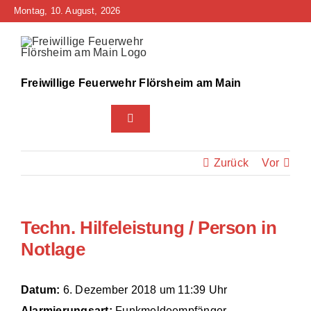
Zum
Montag, 10. August, 2026
Inhalt
springen
Freiwillige Feuerwehr Flörsheim am Main
Toggle
Navigation
Home
Zurück
Vor
Neuigkeiten
Techn. Hilfeleistung / Person in
Bürgerinfo
Notlage
Über uns
Datum:
6. Dezember 2018 um 11:39 Uhr
Technik
Alarmierungsart:
Funkmeldeempfänger