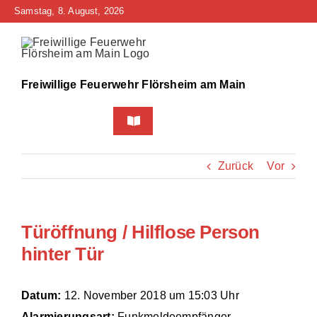
Zum
Samstag, 8. August, 2026
Inhalt
springen
Freiwillige Feuerwehr Flörsheim am Main
Toggle
Navigation
Home
Zurück
Vor
Neuigkeiten
Türöffnung / Hilflose Person
Bürgerinfo
hinter Tür
Über uns
Datum:
12. November 2018 um 15:03 Uhr
Technik
Alarmierungsart:
Funkmeldeempfänger