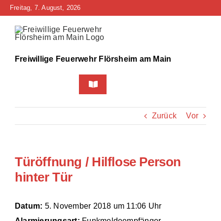
Zum
Freitag, 7. August, 2026
Inhalt
springen
Freiwillige Feuerwehr Flörsheim am Main
Toggle
Navigation
Home
Zurück
Vor
Neuigkeiten
Türöffnung / Hilflose Person
Bürgerinfo
hinter Tür
Über uns
Datum:
5. November 2018 um 11:06 Uhr
Technik
Alarmierungsart:
Funkmeldeempfänger