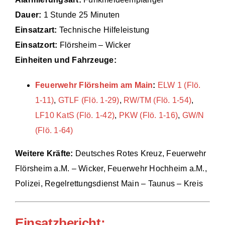
Dauer:
1 Stunde 25 Minuten
Einsätze
Einsatzart:
Technische Hilfeleistung
Einsatzort:
Flörsheim – Wicker
Einheiten und Fahrzeuge:
Feuerwehr Flörsheim am Main
:
ELW 1 (Flö.
1-11)
,
GTLF (Flö. 1-29)
,
RW/TM (Flö. 1-54)
,
LF10 KatS (Flö. 1-42)
,
PKW (Flö. 1-16)
,
GW/N
(Flö. 1-64)
Weitere Kräfte:
Deutsches Rotes Kreuz, Feuerwehr
Flörsheim a.M. – Wicker, Feuerwehr Hochheim a.M.,
Polizei, Regelrettungsdienst Main – Taunus – Kreis
Einsatzbericht: