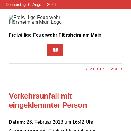
Zum
Donnerstag, 6. August, 2026
Inhalt
springen
Freiwillige Feuerwehr Flörsheim am Main
Toggle
Navigation
Home
Zurück
Vor
Neuigkeiten
Verkehrsunfall mit
Bürgerinfo
eingeklemmter Person
Über uns
Datum:
26. Februar 2018 um 16:42 Uhr
Technik
Alarmierungsart:
Funkmeldeempfänger