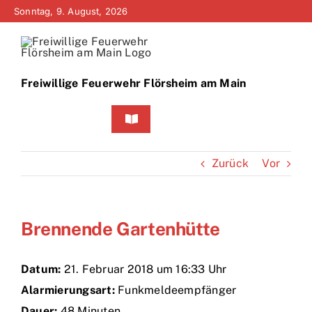
Zum
Sonntag, 9. August, 2026
Inhalt
springen
Freiwillige Feuerwehr Flörsheim am Main
Toggle
Navigation
Home
Zurück
Vor
Neuigkeiten
Brennende Gartenhütte
Bürgerinfo
Über uns
Datum:
21. Februar 2018 um 16:33 Uhr
Alarmierungsart:
Funkmeldeempfänger
Technik
Dauer:
48 Minuten