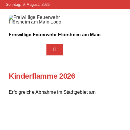
Zum
Sonntag, 9. August, 2026
Inhalt
springen
Freiwillige Feuerwehr Flörsheim am Main
Toggle
Navigation
Home
Kinderflamme 2026
Neuigkeiten
Erfolgreiche Abnahme im Stadtgebiet am
Bürgerinfo
Über uns
Technik