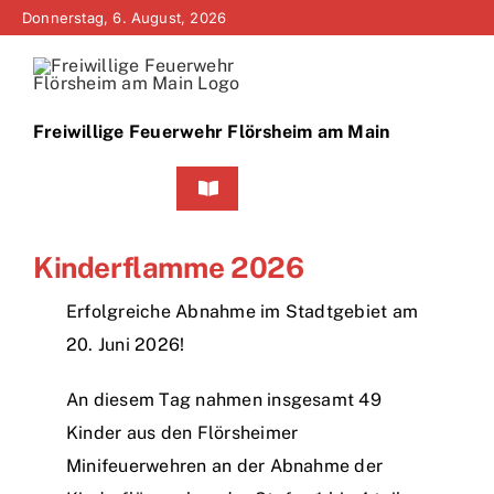
Zum
Donnerstag, 6. August, 2026
Inhalt
springen
Freiwillige Feuerwehr Flörsheim am Main
Toggle
Navigation
Home
Kinderflamme 2026
Neuigkeiten
Erfolgreiche Abnahme im Stadtgebiet am
20. Juni 2026!
Bürgerinfo
An diesem Tag nahmen insgesamt 49
Über uns
Kinder aus den Flörsheimer
Minifeuerwehren an der Abnahme der
Technik