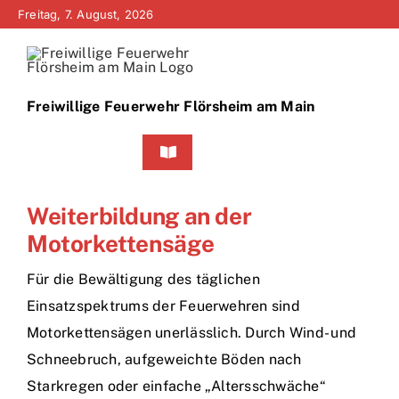
Zum
Freitag, 7. August, 2026
Inhalt
springen
Freiwillige Feuerwehr Flörsheim am Main
Toggle
Navigation
Home
Weiterbildung an der
Motorkettensäge
Neuigkeiten
Für die Bewältigung des täglichen
Bürgerinfo
Einsatzspektrums der Feuerwehren sind
Motorkettensägen unerlässlich. Durch Wind- und
Über uns
Schneebruch, aufgeweichte Böden nach
Starkregen oder einfache „Altersschwäche“
Technik