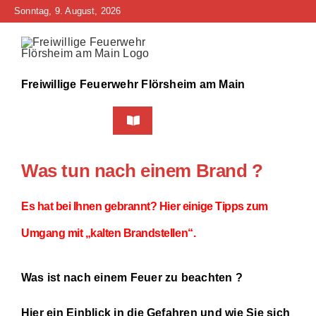
Zum
Sonntag, 9. August, 2026
Inhalt
springen
Freiwillige Feuerwehr Flörsheim am Main
Toggle
Navigation
Home
Was tun nach einem Brand ?
Neuigkeiten
Es hat bei Ihnen gebrannt? Hier einige Tipps zum
Bürgerinfo
Umgang mit „kalten Brandstellen“.
Über uns
Was ist nach einem Feuer zu beachten ?
Technik
Hier ein Einblick in die Gefahren und wie Sie sich