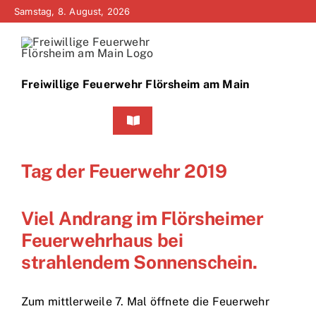
Zum
Samstag, 8. August, 2026
Inhalt
springen
Freiwillige Feuerwehr Flörsheim am Main
Toggle
Navigation
Home
Tag der Feuerwehr 2019
Neuigkeiten
Viel Andrang im Flörsheimer
Bürgerinfo
Feuerwehrhaus bei
strahlendem Sonnenschein.
Über uns
Zum mittlerweile 7. Mal öffnete die Feuerwehr
Technik