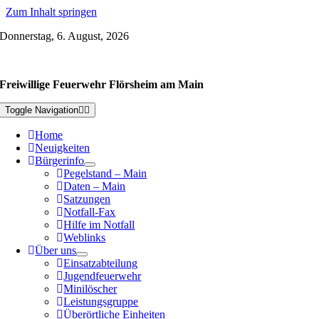
Zum Inhalt springen
Donnerstag, 6. August, 2026
Freiwillige Feuerwehr Flörsheim am Main
Toggle Navigation
Home
Neuigkeiten
Bürgerinfo
Pegelstand – Main
Daten – Main
Satzungen
Notfall-Fax
Hilfe im Notfall
Weblinks
Über uns
Einsatzabteilung
Jugendfeuerwehr
Minilöscher
Leistungsgruppe
Überörtliche Einheiten