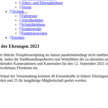
Alters- und Ehrenabteilung
Verein
Technik
Fahrzeuge
Abrollbehälter
Schutzkleidung
Sondergeräte
Funktionswesten
Einsätze
 der Ehrungen 2021
er übliche Neujahresempfang im Januar pandemiebedingt nicht stattfin
te, luden die Stadtbrandinspektoren und Wehrführer die zu ehrenden u
rdernden Kameradinnen und Kameraden für den 12. September 2021 in
rwehrhaus Flörsheim ein.
erlauf der Veranstaltung konnten 40 Einsatzkräfte in höhere Dienstgra
dert und 25 für langjährige Mitgliedschaft geehrt werden.