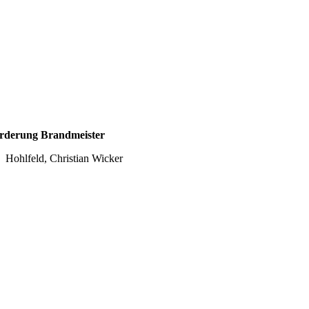
rderung Brandmeister
Hohlfeld, Christian Wicker