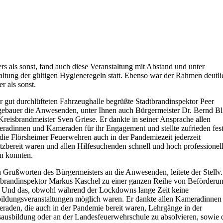
rs als sonst, fand auch diese Veranstaltung mit Abstand und unter
altung der gültigen Hygieneregeln statt. Ebenso war der Rahmen deutli
er als sonst.
er gut durchlüfteten Fahrzeughalle begrüßte Stadtbrandinspektor Peer
ebauer die Anwesenden, unter Ihnen auch Bürgermeister Dr. Bernd Bl
Kreisbrandmeister Sven Griese. Er dankte in seiner Ansprache allen
radinnen und Kameraden für ihr Engagement und stellte zufrieden fest
 die Flörsheimer Feuerwehren auch in der Pandemiezeit jederzeit
atzbereit waren und allen Hilfesuchenden schnell und hoch professionel
en konnten.
 Grußworten des Bürgermeisters an die Anwesenden, leitete der Stellv.
tbrandinspektor Markus Kaschel zu einer ganzen Reihe von Beförderu
. Und das, obwohl während der Lockdowns lange Zeit keine
ildungsveranstaltungen möglich waren. Er dankte allen Kameradinnen
raden, die auch in der Pandemie bereit waren, Lehrgänge in der
sausbildung oder an der Landesfeuerwehrschule zu absolvieren, sowie 