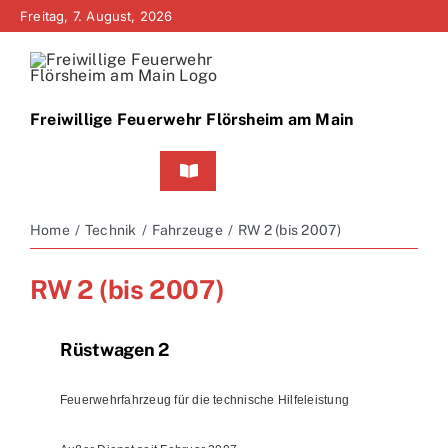
Zum
Freitag, 7. August, 2026
Inhalt
springen
Freiwillige Feuerwehr Flörsheim am Main
Toggle
Navigation
Home
Home
Technik
Fahrzeuge
RW 2 (bis 2007)
Neuigkeiten
RW 2 (bis 2007)
Bürgerinfo
Rüstwagen 2
Über uns
Feuerwehrfahrzeug für die technische Hilfeleistung
Technik