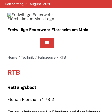
Zum
Donnerstag, 6. August, 2026
Inhalt
springen
Freiwillige Feuerwehr Flörsheim am Main
Toggle
Navigation
Home
Home
Technik
Fahrzeuge
RTB
Neuigkeiten
RTB
Bürgerinfo
Rettungsboot
Über uns
Florian Flörsheim 1-78-2
Technik