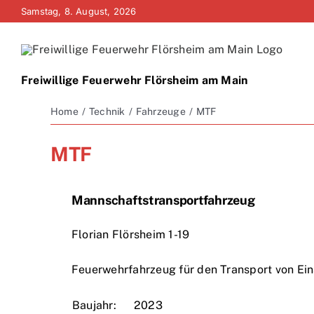
Zum
Samstag, 8. August, 2026
Inhalt
springen
Freiwillige Feuerwehr Flörsheim am Main
Home
Technik
Fahrzeuge
MTF
MTF
Mannschaftstransportfahrzeug
Florian Flörsheim 1-19
Feuerwehrfahrzeug für den Transport von Ei
Baujahr:
2023