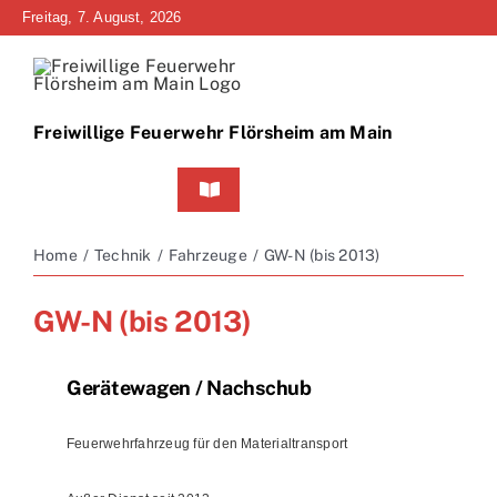
Zum
Freitag, 7. August, 2026
Inhalt
springen
Freiwillige Feuerwehr Flörsheim am Main
Toggle
Navigation
Home
Home
Technik
Fahrzeuge
GW-N (bis 2013)
Neuigkeiten
GW-N (bis 2013)
Bürgerinfo
Gerätewagen / Nachschub
Über uns
Feuerwehrfahrzeug für den Materialtransport
Technik