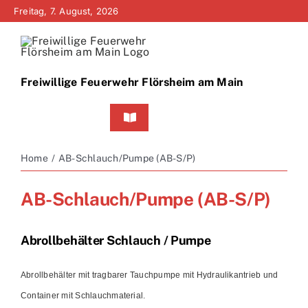
Zum
Freitag, 7. August, 2026
Inhalt
springen
Freiwillige Feuerwehr Flörsheim am Main
Toggle
Navigation
Home
Home
AB-Schlauch/Pumpe (AB-S/P)
Neuigkeiten
AB-Schlauch/Pumpe (AB-S/P)
Bürgerinfo
Abrollbehälter Schlauch / Pumpe
Über uns
Abrollbehälter mit tragbarer Tauchpumpe mit Hydraulikantrieb und
Container mit Schlauchmaterial.
Technik