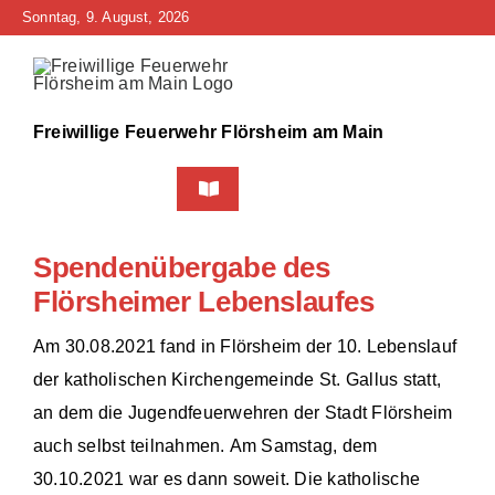
Zum
Sonntag, 9. August, 2026
Inhalt
springen
Freiwillige Feuerwehr Flörsheim am Main
Toggle
Navigation
Home
Spendenübergabe des
Flörsheimer Lebenslaufes
Neuigkeiten
Am 30.08.2021 fand in Flörsheim der 10. Lebenslauf
Bürgerinfo
der katholischen Kirchengemeinde St. Gallus statt,
an dem die Jugendfeuerwehren der Stadt Flörsheim
Über uns
auch selbst teilnahmen. Am Samstag, dem
30.10.2021 war es dann soweit. Die katholische
Technik