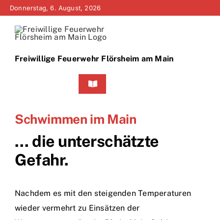
Zum
Donnerstag, 6. August, 2026
Inhalt
springen
Freiwillige Feuerwehr Flörsheim am Main
Toggle
Navigation
Home
Schwimmen im Main
Neuigkeiten
… die unterschätzte
Gefahr.
Bürgerinfo
Über uns
Nachdem es mit den steigenden Temperaturen
wieder vermehrt zu Einsätzen der
Technik