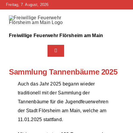
Zum
Freitag, 7. August, 2026
Inhalt
springen
Freiwillige Feuerwehr Flörsheim am Main
Toggle
Navigation
Home
Sammlung Tannenbäume 2025
Neuigkeiten
Auch das Jahr 2025 begann wieder
traditionell mit der Sammlung der
Bürgerinfo
Tannenbäume für die Jugendfeuerwehren
der Stadt Flörsheim am Main, welche am
Über uns
11.01.2025 stattfand.
Technik