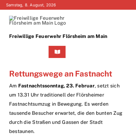
Zum
Samstag, 8. August, 2026
Inhalt
springen
Freiwillige Feuerwehr Flörsheim am Main
Toggle
Navigation
Home
Rettungswege an Fastnacht
Neuigkeiten
Am
Fastnachtssonntag, 23. Februar
, setzt sich
um 13.31 Uhr traditionell der Flörsheimer
Bürgerinfo
Fastnachtsumzug in Bewegung. Es werden
tausende Besucher erwartet, die den bunten Zug
Über uns
durch die Straßen und Gassen der Stadt
bestaunen.
Technik