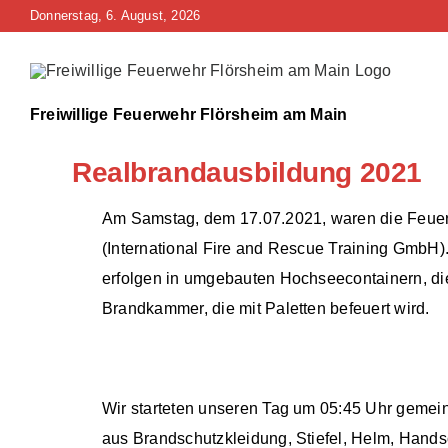
Zum
Donnerstag, 6. August, 2026
Inhalt
springen
Freiwillige Feuerwehr Flörsheim am Main
Realbrandausbildung 2021
Am Samstag, dem 17.07.2021, waren die Feue
(International Fire and Rescue Training GmbH)
erfolgen in umgebauten Hochseecontainern, die 
Brandkammer, die mit Paletten befeuert wird.
Wir starteten unseren Tag um 05:45 Uhr geme
aus Brandschutzkleidung, Stiefel, Helm, Hand