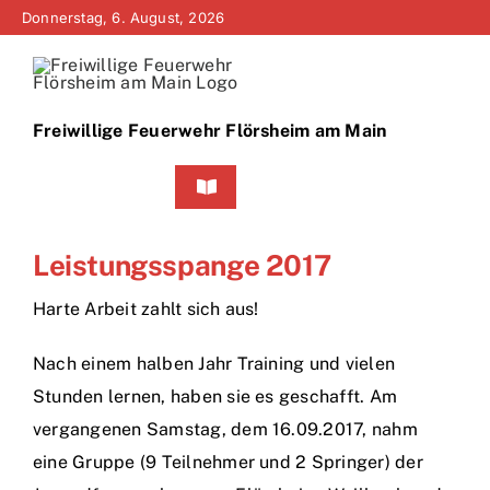
Zum
Donnerstag, 6. August, 2026
Inhalt
springen
Freiwillige Feuerwehr Flörsheim am Main
Toggle
Navigation
Home
Leistungsspange 2017
Neuigkeiten
Harte Arbeit zahlt sich aus!
Bürgerinfo
Nach einem halben Jahr Training und vielen
Stunden lernen, haben sie es geschafft. Am
Über uns
vergangenen Samstag, dem 16.09.2017, nahm
eine Gruppe (9 Teilnehmer und 2 Springer) der
Technik