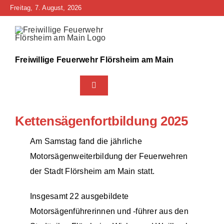
Zum
Freitag, 7. August, 2026
Inhalt
springen
Freiwillige Feuerwehr Flörsheim am Main
Toggle
Navigation
Home
Kettensägenfortbildung 2025
Neuigkeiten
Am Samstag fand die jährliche
Motorsägenweiterbildung der Feuerwehren
Bürgerinfo
der Stadt Flörsheim am Main statt.
Über uns
Insgesamt 22 ausgebildete
Motorsägenführerinnen und -führer aus den
Technik