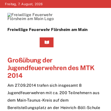
Zum
Freitag, 7. August, 2026
Inhalt
springen
Freiwillige Feuerwehr Flörsheim am Main
Toggle
Navigation
Home
Großübung der
Jugendfeuerwehren des MTK
Neuigkeiten
2014
Bürgerinfo
Am 27.09.2014 trafen sich insgesamt 8
Jugendfeuerwehren mit ca. 200 Teilnehmern aus
Über uns
dem Main-Taunus-Kreis auf dem
Bereitstellungsplatz an der Heinrich-Böll-Schule
Technik